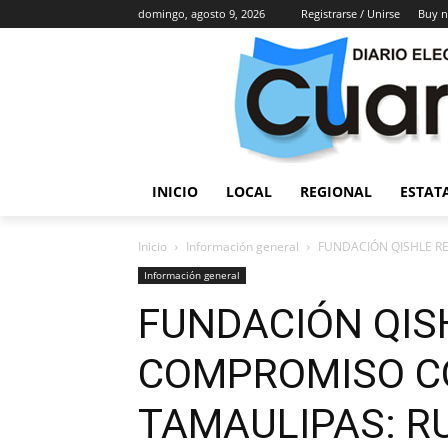
domingo, agosto 9, 2026
Registrarse / Unirse
Buy 
INICIO
LOCAL
REGIONAL
ESTAT
Inicio
Información general
FUNDACIÓN QISHLE RE
Información general
FUNDACIÓN QIS
COMPROMISO CO
TAMAULIPAS: R