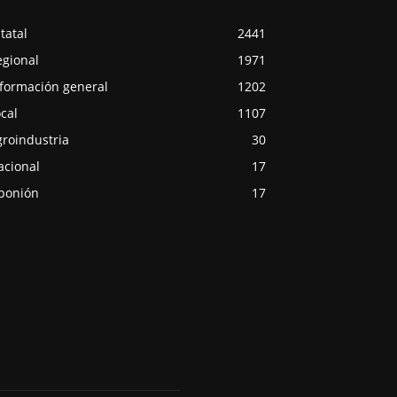
tatal
2441
egional
1971
nformación general
1202
cal
1107
groindustria
30
acional
17
ponión
17