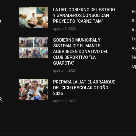
LA UAT, GOBIERNO DEL ESTADO
Es
Y GANADEROS CONSOLIDAN
R
O
PROYECTO “CARNE TAM”
agosto 5, 2026
I
Lo
GOBIERNO MUNICIPAL Y
SISTEMA DIF EL MANTE
A
AGRADECEN DONATIVO DEL
N
CLUB DEPORTIVO “LA
GUAPOTA”
O
agosto 4, 2026
PREPARA LA UAT EL ARRANQUE
DEL CICLO ESCOLAR OTOÑO
2026
R
agosto 3, 2026
O