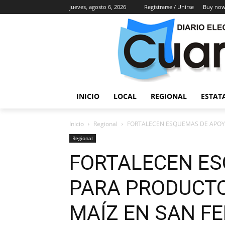
jueves, agosto 6, 2026
Registrarse / Unirse
Buy now
INICIO
LOCAL
REGIONAL
ESTAT
Inicio
Regional
FORTALECEN ESQUEMAS DE APOYO
Regional
FORTALECEN E
PARA PRODUCTO
MAÍZ EN SAN F