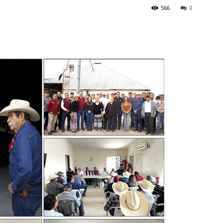
566
0