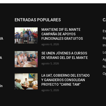
ENTRADAS POPULARES
C
MANTIENE DIF EL MANTE
Es
CAMPAÑA DE APOYOS
R
VA
FUNCIONALES GRATUITOS
agosto 6, 2026
I
Lo
SE UNEN JÓVENES A CURSOS
LA
DE VERANO DEL DIF EL MANTE
A
agosto 5, 2026
N
O
LA UAT, GOBIERNO DEL ESTADO
Y GANADEROS CONSOLIDAN
PROYECTO “CARNE TAM”
ín
agosto 5, 2026