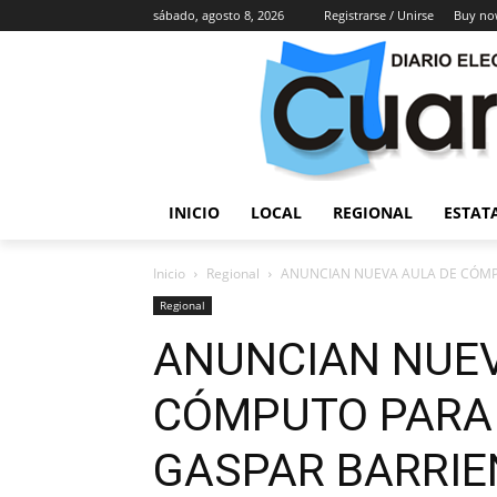
sábado, agosto 8, 2026
Registrarse / Unirse
Buy no
INICIO
LOCAL
REGIONAL
ESTAT
Inicio
Regional
ANUNCIAN NUEVA AULA DE CÓMPUT
Regional
ANUNCIAN NUEV
CÓMPUTO PARA 
GASPAR BARRIE