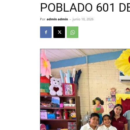
POBLADO 601 D
Por
admin admin
-
junio 10, 2026