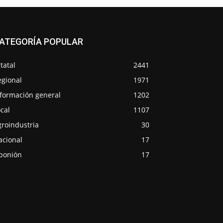
ATEGORÍA POPULAR
tatal
2441
egional
1971
nformación general
1202
cal
1107
groindustria
30
acional
17
ponión
17