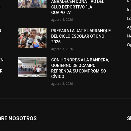
R
AGRADECEN DONATIVO DEL
O
CLUB DEPORTIVO “LA
I
GUAPOTA”
Lo
agosto 4, 2026
A
N
PREPARA LA UAT EL ARRANQUE
N
DEL CICLO ESCOLAR OTOÑO
2026
O
agosto 3, 2026
EN
CON HONORES A LA BANDERA,
GOBIERNO DE OCAMPO
ER
REFRENDA SU COMPROMISO
CÍVICO
agosto 3, 2026
BRE NOSOTROS
S