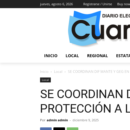
jueves, agosto 6, 2026
Registrarse / Unirse
Buy now
INICIO
LOCAL
REGIONAL
ESTAT
Inicio
Local
SE COORDINAN DIF MANTE Y GEG EN 
Local
SE COORDINAN 
PROTECCIÓN A 
Por
admin admin
-
diciembre 9, 2025