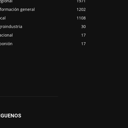
egional
1971
nformación general
1202
cal
1108
groindustria
30
acional
17
ponión
17
IGUENOS