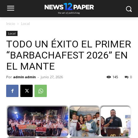
Inicio
Local
Local
TODO UN ÉXITO EL PRIMER
“BARBACHAFEST 2026” EN
EL MANTE
Por
admin admin
-
junio 27, 2026
145
0