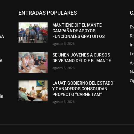
ENTRADAS POPULARES
C
MANTIENE DIF EL MANTE
Es
CAMPAÑA DE APOYOS
R
VA
FUNCIONALES GRATUITOS
agosto 6, 2026
I
Lo
SE UNEN JÓVENES A CURSOS
LA
DE VERANO DEL DIF EL MANTE
A
agosto 5, 2026
N
O
LA UAT, GOBIERNO DEL ESTADO
Y GANADEROS CONSOLIDAN
PROYECTO “CARNE TAM”
ín
agosto 5, 2026