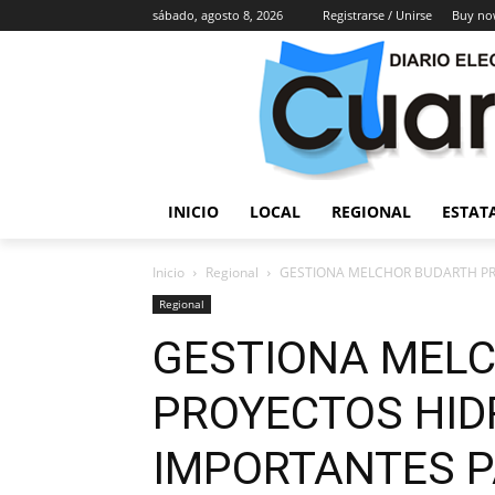
sábado, agosto 8, 2026
Registrarse / Unirse
Buy no
INICIO
LOCAL
REGIONAL
ESTAT
Inicio
Regional
GESTIONA MELCHOR BUDARTH PR
Regional
GESTIONA MEL
PROYECTOS HID
IMPORTANTES 