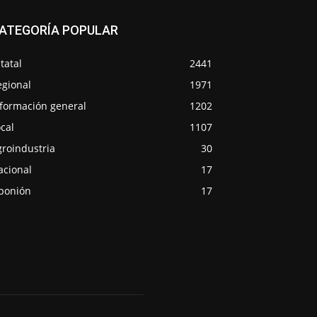
ATEGORÍA POPULAR
tatal
2441
egional
1971
nformación general
1202
cal
1107
groindustria
30
acional
17
ponión
17