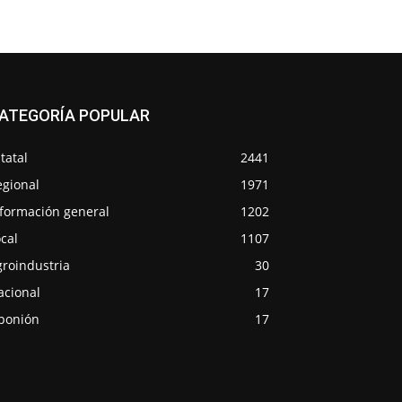
ATEGORÍA POPULAR
tatal
2441
egional
1971
nformación general
1202
cal
1107
groindustria
30
acional
17
ponión
17