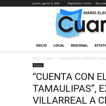
jueves, agosto 6, 2026
Registrarse / Unirse
Buy now
INICIO
LOCAL
REGIONAL
ESTAT
Inicio
Estatal
“CUENTA CON EL PUEBLO DE TAMAU
Estatal
“CUENTA CON E
TAMAULIPAS”, 
VILLARREAL A 