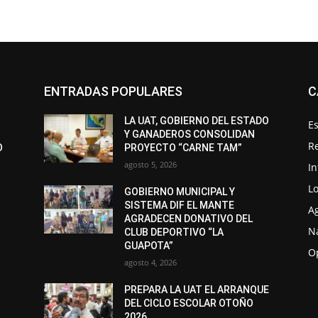
ENTRADAS POPULARES
C
LA UAT, GOBIERNO DEL ESTADO
Es
Y GANADEROS CONSOLIDAN
R
O
PROYECTO “CARNE TAM”
agosto 5, 2026
I
Lo
GOBIERNO MUNICIPAL Y
SISTEMA DIF EL MANTE
A
AGRADECEN DONATIVO DEL
N
CLUB DEPORTIVO “LA
GUAPOTA”
O
agosto 4, 2026
PREPARA LA UAT EL ARRANQUE
DEL CICLO ESCOLAR OTOÑO
2026