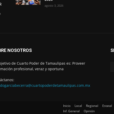
R
agosto 3, 2026
O
BRE NOSOTROS
S
bjetivo de Cuarto Poder de Tamaulipas es: Proveer
rmación profesional, veraz y oportuna
áctanos:
edogarciabecerra@cuartopoderdetamaulipas.com.mx
Inicio
Local
Regional
Estatal
Inf. General
Opinión