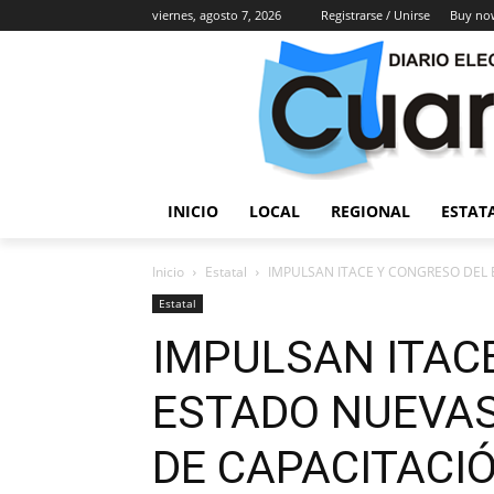
viernes, agosto 7, 2026
Registrarse / Unirse
Buy no
INICIO
LOCAL
REGIONAL
ESTAT
Inicio
Estatal
IMPULSAN ITACE Y CONGRESO DEL 
Estatal
IMPULSAN ITAC
ESTADO NUEVA
DE CAPACITACIÓ