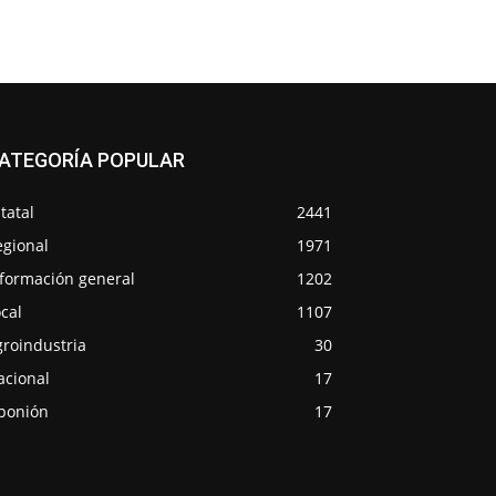
ATEGORÍA POPULAR
tatal
2441
egional
1971
nformación general
1202
cal
1107
groindustria
30
acional
17
ponión
17