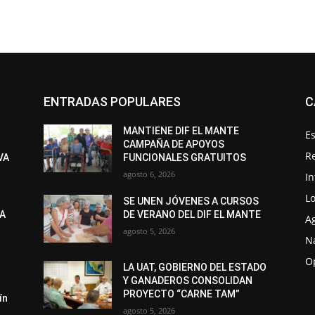
ENTRADAS POPULARES
C
MANTIENE DIF EL MANTE
Es
CAMPAÑA DE APOYOS
R
VA
FUNCIONALES GRATUITOS
agosto 6, 2026
I
Lo
SE UNEN JÓVENES A CURSOS
LA
DE VERANO DEL DIF EL MANTE
A
agosto 5, 2026
N
O
LA UAT, GOBIERNO DEL ESTADO
Y GANADEROS CONSOLIDAN
PROYECTO “CARNE TAM”
ín
agosto 5, 2026