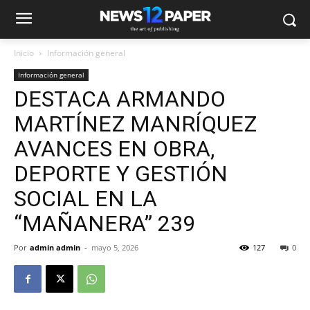
Inicio
Información general
Información general
DESTACA ARMANDO
MARTÍNEZ MANRÍQUEZ
AVANCES EN OBRA,
DEPORTE Y GESTIÓN
SOCIAL EN LA
“MAÑANERA” 239
Por
admin admin
-
mayo 5, 2026
127
0