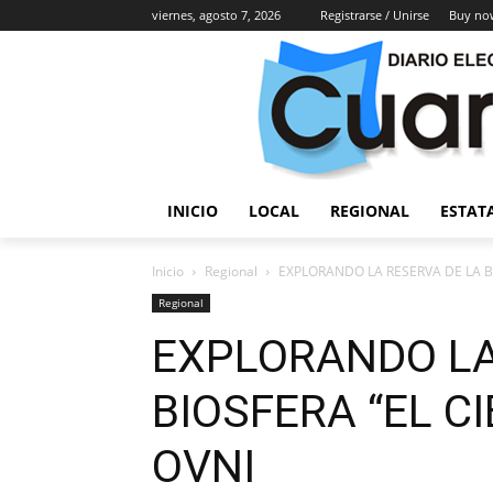
viernes, agosto 7, 2026
Registrarse / Unirse
Buy no
INICIO
LOCAL
REGIONAL
ESTAT
Inicio
Regional
EXPLORANDO LA RESERVA DE LA BIO
Regional
EXPLORANDO LA
BIOSFERA “EL CI
OVNI