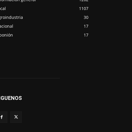
cal
1107
groindustria
30
acional
17
ponión
17
IGUENOS