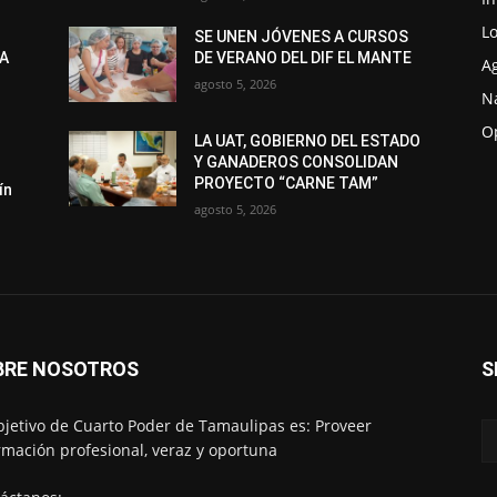
Lo
SE UNEN JÓVENES A CURSOS
LA
DE VERANO DEL DIF EL MANTE
A
agosto 5, 2026
N
O
LA UAT, GOBIERNO DEL ESTADO
Y GANADEROS CONSOLIDAN
PROYECTO “CARNE TAM”
ín
agosto 5, 2026
BRE NOSOTROS
S
bjetivo de Cuarto Poder de Tamaulipas es: Proveer
rmación profesional, veraz y oportuna