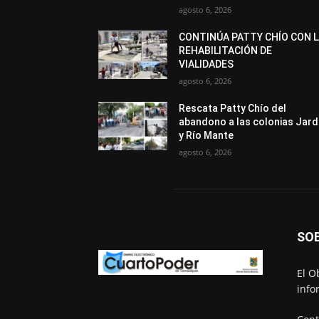
agosto 6, 2026
CONTINÚA PATTY CHÍO CON 
REHABILITACIÓN DE
VIALIDADES
agosto 6, 2026
Rescata Patty Chío del
abandono a las colonias Jard
y Río Mante
agosto 6, 2026
SO
El O
info