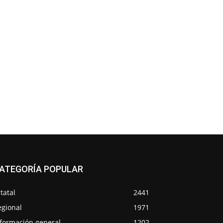
ATEGORÍA POPULAR
tatal
2441
egional
1971
nformación general
1202