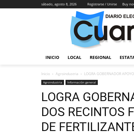
sábado, agosto 8, 2026
Registrarse / Unirse
Buy no
INICIO
LOCAL
REGIONAL
ESTAT
Inicio
Agroindustria
LOGRA GOBERNADOR APOYOS P
Agroindustria
Información general
LOGRA GOBERN
DOS RECINTOS F
DE FERTILIZANT