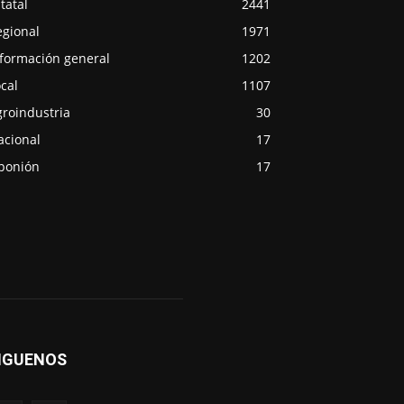
tatal
2441
egional
1971
nformación general
1202
cal
1107
groindustria
30
acional
17
ponión
17
IGUENOS