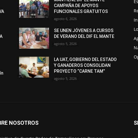
Es
CAMPAÑA DE APOYOS
R
VA
FUNCIONALES GRATUITOS
agosto 6, 2026
I
Lo
SE UNEN JÓVENES A CURSOS
LA
DE VERANO DEL DIF EL MANTE
A
agosto 5, 2026
N
O
LA UAT, GOBIERNO DEL ESTADO
Y GANADEROS CONSOLIDAN
PROYECTO “CARNE TAM”
ín
agosto 5, 2026
BRE NOSOTROS
S