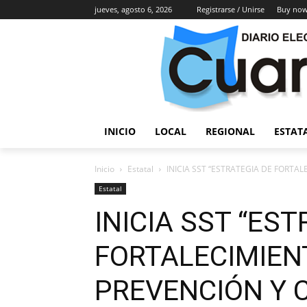
jueves, agosto 6, 2026
Registrarse / Unirse
Buy now
INICIO
LOCAL
REGIONAL
ESTAT
Inicio
Estatal
INICIA SST “ESTRATEGIA DE FORTA
Estatal
INICIA SST “ES
FORTALECIMIEN
PREVENCIÓN Y 