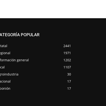
ATEGORÍA POPULAR
tatal
2441
egional
1971
nformación general
1202
cal
1107
groindustria
30
acional
17
ponión
17