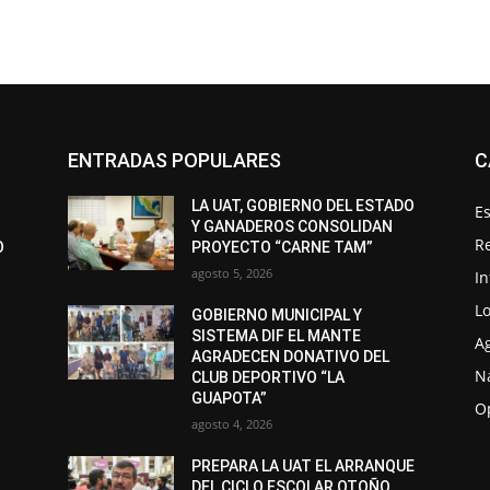
ENTRADAS POPULARES
C
LA UAT, GOBIERNO DEL ESTADO
Es
Y GANADEROS CONSOLIDAN
R
O
PROYECTO “CARNE TAM”
agosto 5, 2026
I
Lo
GOBIERNO MUNICIPAL Y
SISTEMA DIF EL MANTE
A
AGRADECEN DONATIVO DEL
N
CLUB DEPORTIVO “LA
GUAPOTA”
O
agosto 4, 2026
PREPARA LA UAT EL ARRANQUE
DEL CICLO ESCOLAR OTOÑO