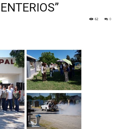
ENTERIOS”
62
0