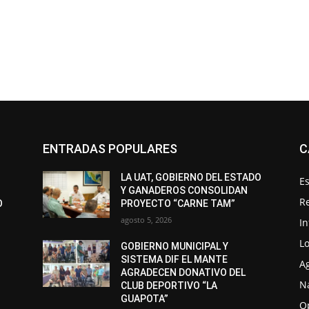
ENTRADAS POPULARES
C
LA UAT, GOBIERNO DEL ESTADO
Es
Y GANADEROS CONSOLIDAN
R
O
PROYECTO “CARNE TAM”
agosto 5, 2026
I
Lo
GOBIERNO MUNICIPAL Y
SISTEMA DIF EL MANTE
A
AGRADECEN DONATIVO DEL
N
CLUB DEPORTIVO “LA
GUAPOTA”
O