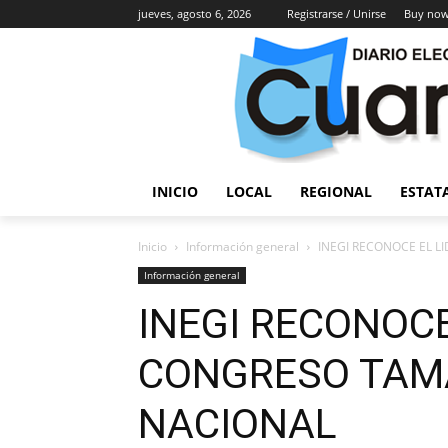
jueves, agosto 6, 2026
Registrarse / Unirse
Buy now
INICIO
LOCAL
REGIONAL
ESTAT
Inicio
Información general
INEGI RECONOCE EL L
Información general
INEGI RECONOCE
CONGRESO TAMA
NACIONAL