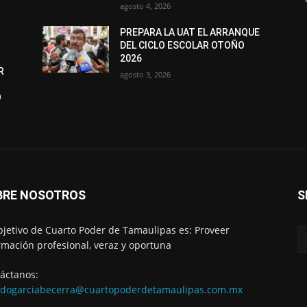
agosto 4, 2026
PREPARA LA UAT EL ARRANQUE
DEL CICLO ESCOLAR OTOÑO
2026
R
agosto 3, 2026
O
BRE NOSOTROS
S
bjetivo de Cuarto Poder de Tamaulipas es: Proveer
rmación profesional, veraz y oportuna
áctanos:
edogarciabecerra@cuartopoderdetamaulipas.com.mx