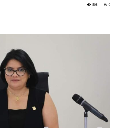
508
0