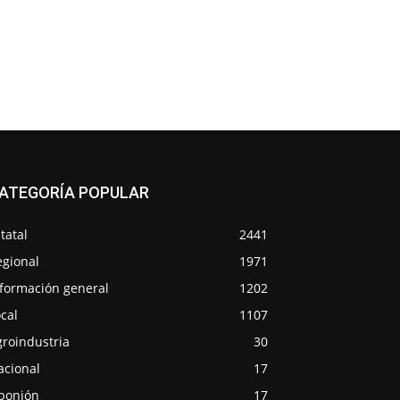
ATEGORÍA POPULAR
tatal
2441
egional
1971
nformación general
1202
cal
1107
groindustria
30
acional
17
ponión
17