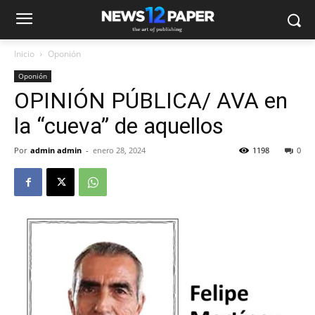
Inicio
Oponión
Oponión
OPINIÓN PÚBLICA/ AVA en
la “cueva” de aquellos
Por
admin admin
-
enero 28, 2024
1198
0