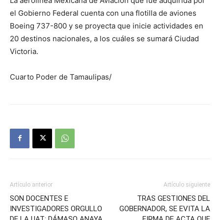
La aerolínea Mexicana de Aviación que fue adquirida por
el Gobierno Federal cuenta con una flotilla de aviones
Boeing 737-800 y se proyecta que inicie actividades en
20 destinos nacionales, a los cuáles se sumará Ciudad
Victoria.
Cuarto Poder de Tamaulipas/
Artículo anterior
Artículo siguiente
SON DOCENTES E
TRAS GESTIONES DEL
INVESTIGADORES ORGULLO
GOBERNADOR, SE EVITA LA
DE LA UAT: DÁMASO ANAYA
FIRMA DE ACTA QUE