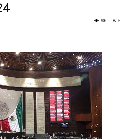
24
908
0