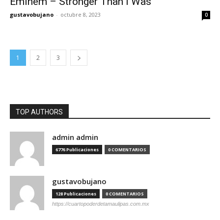
Eminem – Stronger Than I Was
gustavobujano
-
octubre 8, 2023
0
1
2
3
TOP AUTHORS
admin admin
6776 Publicaciones
0 COMENTARIOS
gustavobujano
128 Publicaciones
0 COMENTARIOS
https://cuartopoderdetamaulipas.com.mx