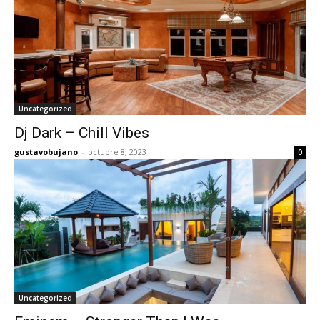
Uncategorized
Dj Dark – Chill Vibes
gustavobujano
-
octubre 8, 2023
0
Uncategorized