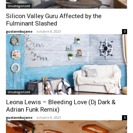
Uncategorized
Silicon Valley Guru Affected by the
Fulminant Slashed
gustavobujano
-
octubre 8, 2023
0
Uncategorized
Leona Lewis – Bleeding Love (Dj Dark &
Adrian Funk Remix)
gustavobujano
-
octubre 8, 2023
0