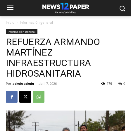
Inicio
Información general
Información general
REFUERZA ARMANDO
MARTÍNEZ
INFRAESTRUCTURA
HIDROSANITARIA
Por
admin admin
-
abril 7, 2026
179
0