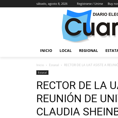
sábado, agosto 8, 2026
Registrarse / Unirse
Buy no
INICIO
LOCAL
REGIONAL
ESTAT
Inicio
Estatal
RECTOR DE LA UAT ASISTE A REUN
Estatal
RECTOR DE LA U
REUNIÓN DE UN
CLAUDIA SHEI