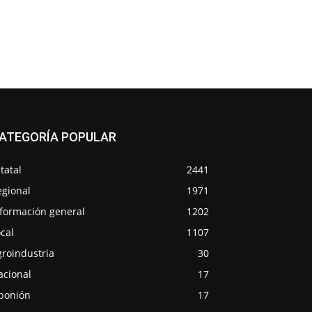
ATEGORÍA POPULAR
tatal
2441
egional
1971
nformación general
1202
cal
1107
groindustria
30
acional
17
ponión
17