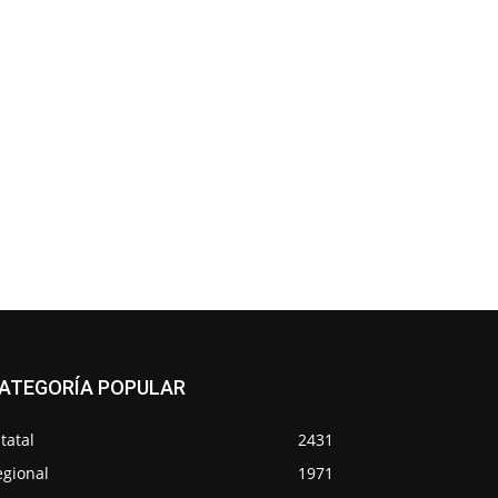
ATEGORÍA POPULAR
tatal
2431
egional
1971