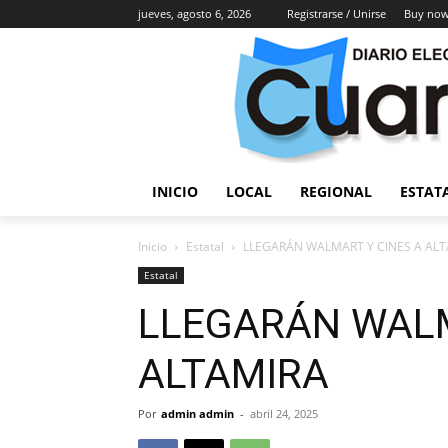
jueves, agosto 6, 2026
Registrarse / Unirse
Buy now
INICIO
LOCAL
REGIONAL
ESTAT
Inicio
Estatal
LLEGARÁN WALMART Y CINES A AL
Estatal
LLEGARÁN WALM
ALTAMIRA
Por
admin admin
-
abril 24, 2025