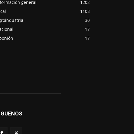
nformación general
1202
cal
1108
groindustria
30
acional
17
ponión
17
IGUENOS