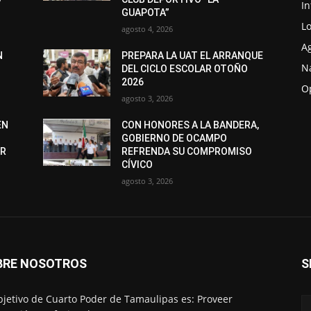
I
GUAPOTA”
Lo
agosto 4, 2026
A
N
PREPARA LA UAT EL ARRANQUE
N
DEL CICLO ESCOLAR OTOÑO
2026
O
agosto 3, 2026
EN
CON HONORES A LA BANDERA,
GOBIERNO DE OCAMPO
ER
REFRENDA SU COMPROMISO
CÍVICO
agosto 3, 2026
BRE NOSOTROS
S
bjetivo de Cuarto Poder de Tamaulipas es: Proveer