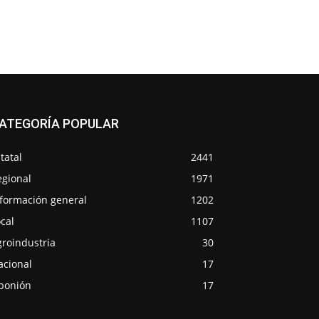
ATEGORÍA POPULAR
tatal
2441
egional
1971
nformación general
1202
cal
1107
groindustria
30
acional
17
ponión
17