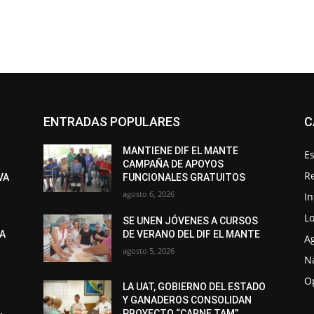
ENTRADAS POPULARES
C
MANTIENE DIF EL MANTE
Es
CAMPAÑA DE APOYOS
R
VA
FUNCIONALES GRATUITOS
agosto 6, 2026
I
Lo
SE UNEN JÓVENES A CURSOS
LA
DE VERANO DEL DIF EL MANTE
A
agosto 5, 2026
N
O
LA UAT, GOBIERNO DEL ESTADO
Y GANADEROS CONSOLIDAN
PROYECTO “CARNE TAM”