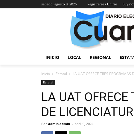
sábado, agosto 8, 2026
Registrarse / Unirse
Buy no
INICIO
LOCAL
REGIONAL
ESTAT
Inicio
Estatal
LA UAT OFRECE TRES PROGRAMAS D
Estatal
LA UAT OFRECE
DE LICENCIATUR
Por
admin admin
-
abril 9, 2024