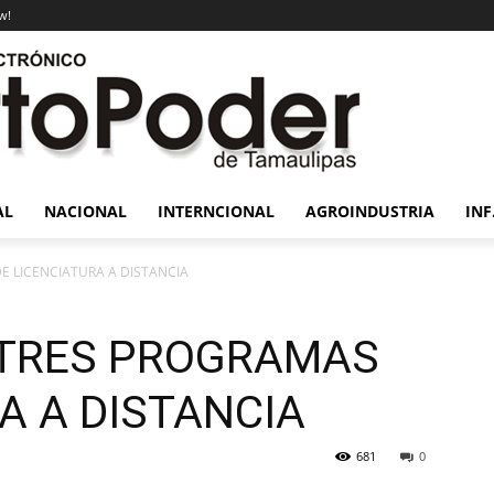
w!
AL
NACIONAL
INTERNCIONAL
AGROINDUSTRIA
INF
E LICENCIATURA A DISTANCIA
 TRES PROGRAMAS
A A DISTANCIA
681
0