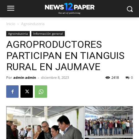
Inicio
Agroindustria
Agroindustria
Información general
AGROPRODUCTORES
PARTICIPAN EN TIANGUIS
RURAL EN JAUMAVE
Por
admin admin
-
diciembre 8, 2023
2418
0