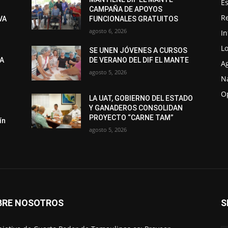
Es
CAMPAÑA DE APOYOS
R
VA
FUNCIONALES GRATUITOS
agosto 6, 2026
I
Lo
SE UNEN JÓVENES A CURSOS
LA
DE VERANO DEL DIF EL MANTE
A
agosto 5, 2026
N
O
LA UAT, GOBIERNO DEL ESTADO
Y GANADEROS CONSOLIDAN
PROYECTO “CARNE TAM”
ín
agosto 5, 2026
BRE NOSOTROS
S