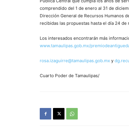
Pública Central que cumpla los años de ser
comprendido del 1 de enero al 31 de diciemb
Dirección General de Recursos Humanos de 
recibidas las propuestas hasta el día 24 de
Los interesados encontrarán más informació
www.tamaulipas.gob.mx/premiodeantigued
rosa.izaguirre@tamaulipas.gob.mx
y
dg.rec
Cuarto Poder de Tamaulipas/