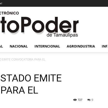
w!
AL
NACIONAL
INTERNCIONAL
AGROINDUSTRIA
INF
O EMITE CONVOCATORIA PARA EL
ESTADO EMITE
PARA EL
727
0