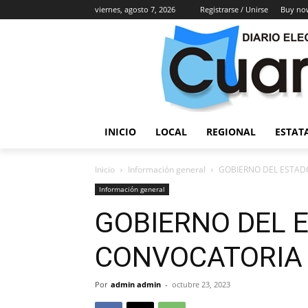
viernes, agosto 7, 2026
Registrarse / Unirse
Buy no
INICIO
LOCAL
REGIONAL
ESTAT
Inicio
Información general
GOBIERNO DEL ESTAD
Información general
GOBIERNO DEL 
CONVOCATORIA 
Por
admin admin
-
octubre 23, 2023