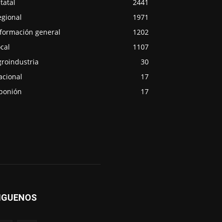
tatal
2441
egional
1971
nformación general
1202
cal
1107
groindustria
30
acional
17
ponión
17
IGUENOS